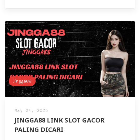
Jingga88
May 24, 2025
JINGGA88 LINK SLOT GACOR
PALING DICARI