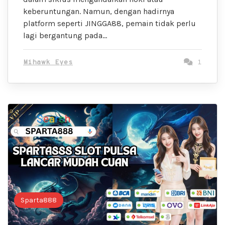
keberuntungan. Namun, dengan hadirnya
platform seperti JINGGA88, pemain tidak perlu
lagi bergantung pada…
Mihawk Eyes
1
Sparta888