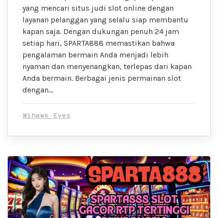
yang mencari situs judi slot online dengan
layanan pelanggan yang selalu siap membantu
kapan saja. Dengan dukungan penuh 24 jam
setiap hari, SPARTA888 memastikan bahwa
pengalaman bermain Anda menjadi lebih
nyaman dan menyenangkan, terlepas dari kapan
Anda bermain. Berbagai jenis permainan slot
dengan…
Mihawk Eyes