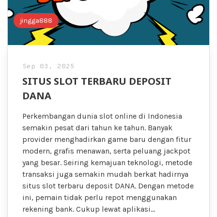
jingga888
Sep 03, 2025
SITUS SLOT TERBARU DEPOSIT
DANA
Perkembangan dunia slot online di Indonesia
semakin pesat dari tahun ke tahun. Banyak
provider menghadirkan game baru dengan fitur
modern, grafis menawan, serta peluang jackpot
yang besar. Seiring kemajuan teknologi, metode
transaksi juga semakin mudah berkat hadirnya
situs slot terbaru deposit DANA. Dengan metode
ini, pemain tidak perlu repot menggunakan
rekening bank. Cukup lewat aplikasi…