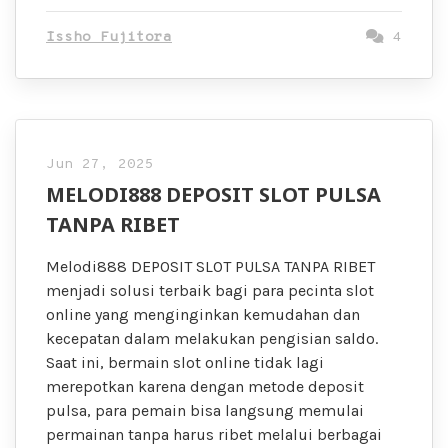
Issho Fujitora
4
Jun 27, 2025
MELODI888 DEPOSIT SLOT PULSA
TANPA RIBET
Melodi888 DEPOSIT SLOT PULSA TANPA RIBET
menjadi solusi terbaik bagi para pecinta slot
online yang menginginkan kemudahan dan
kecepatan dalam melakukan pengisian saldo.
Saat ini, bermain slot online tidak lagi
merepotkan karena dengan metode deposit
pulsa, para pemain bisa langsung memulai
permainan tanpa harus ribet melalui berbagai