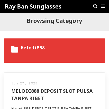
Ray Ban Sunglasses
Browsing Category
Melodi888
Jun 27, 2025
MELODI888 DEPOSIT SLOT PULSA
TANPA RIBET
Melodi888 DEPOSIT SLOT PULSA TANPA RIBET