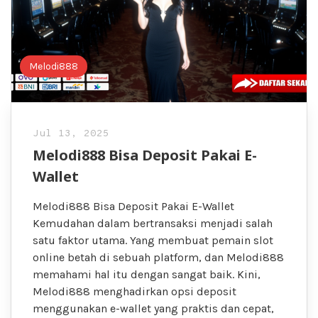
Melodi888
Jul 13, 2025
Melodi888 Bisa Deposit Pakai E-
Wallet
Melodi888 Bisa Deposit Pakai E-Wallet
Kemudahan dalam bertransaksi menjadi salah
satu faktor utama. Yang membuat pemain slot
online betah di sebuah platform, dan Melodi888
memahami hal itu dengan sangat baik. Kini,
Melodi888 menghadirkan opsi deposit
menggunakan e-wallet yang praktis dan cepat,