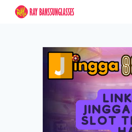
Skip
to
content