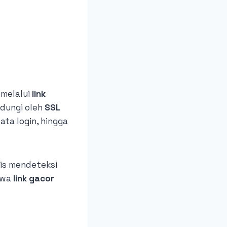
 melalui
link
ndungi oleh
SSL
ata login, hingga
tis mendeteksi
ahwa
link gacor