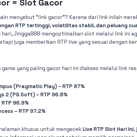
cor = Slot Gacor
in menyebut “link gacor”? Karena dari link inilah mere
engan RTP tertinggi, volatilitas stabil, dan peluang c
 hari, Jingga888 mengoptimalkan slot melalui link ini a
 tetapi juga memberikan RTP live yang sesuai dengan ke
ame yang paling gacor hari ini diakses melalui link re
ympus (Pragmatic Play) – RTP 97%
s 2 (PG Soft) – RTP 96.8%
– RTP 96.9%
incess – RTP 97.2%
 halaman khusus untuk mengecek
Live RTP Slot Hari Ini
,