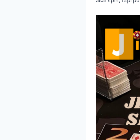
asal spin, tapi 