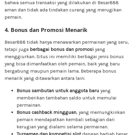
bahwa semua transaksi yang dilakukan di Besar888
aman dan tidak ada tindakan curang yang merugikan
pemain.
4. Bonus dan Promosi Menarik
Besar888 tidak hanya menawarkan permainan yang seru,
tetapi juga
berbagai bonus dan promosi
yang
menggiurkan. Situs ini memiliki berbagai jenis bonus
yang bisa dimanfaatkan oleh pemain, baik yang baru
bergabung maupun pemain lama. Beberapa bonus
menarik yang ditawarkan antara lain:
Bonus sambutan untuk anggota baru
yang
memberikan tambahan saldo untuk memulai
permainan.
Bonus cashback mingguan
, yang memungkinkan
pemain mendapatkan kembali sebagian dari
kerugian yang dialami selama permainan.
Turnamen dan kompetisi slot
dengan hadiah besar