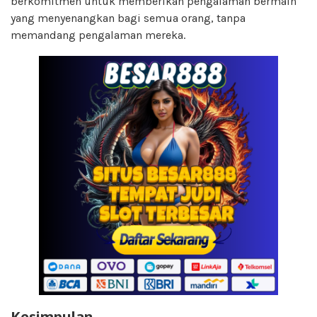
berkomitmen untuk memberikan pengalaman bermain
yang menyenangkan bagi semua orang, tanpa
memandang pengalaman mereka.
Kesimpulan