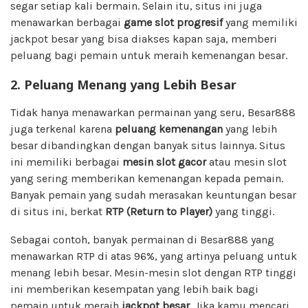
segar setiap kali bermain. Selain itu, situs ini juga
menawarkan berbagai
game slot progresif
yang memiliki
jackpot besar yang bisa diakses kapan saja, memberi
peluang bagi pemain untuk meraih kemenangan besar.
2. Peluang Menang yang Lebih Besar
Tidak hanya menawarkan permainan yang seru, Besar888
juga terkenal karena
peluang kemenangan
yang lebih
besar dibandingkan dengan banyak situs lainnya. Situs
ini memiliki berbagai
mesin slot gacor
atau mesin slot
yang sering memberikan kemenangan kepada pemain.
Banyak pemain yang sudah merasakan keuntungan besar
di situs ini, berkat
RTP (Return to Player)
yang tinggi.
Sebagai contoh, banyak permainan di Besar888 yang
menawarkan RTP di atas 96%, yang artinya peluang untuk
menang lebih besar. Mesin-mesin slot dengan RTP tinggi
ini memberikan kesempatan yang lebih baik bagi
pemain untuk meraih
jackpot besar
. Jika kamu mencari