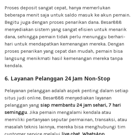
Proses deposit sangat cepat, hanya memerlukan
beberapa menit saja untuk saldo masuk ke akun pemain.
Begitu juga dengan proses penarikan dana. Besar888
menyediakan sistem yang sangat efisien untuk menarik
dana, sehingga pemain tidak perlu menunggu berhari-
hari untuk mendapatkan kemenangan mereka. Dengan
proses penarikan yang cepat dan mudah, pemain bisa
langsung menikmati hasil kemenangan mereka tanpa
kendala.
6. Layanan Pelanggan 24 Jam Non-Stop
Pelayanan pelanggan adalah aspek penting dalam setiap
situs judi online. Besar888 menyediakan layanan
pelanggan yang
siap membantu 24 jam sehari, 7 hari
seminggu
. Jika pemain mengalami kendala atau
memiliki pertanyaan seputar permainan, transaksi, atau
masalah teknis lainnya, mereka bisa menghubungi tim
customer service melalui
live chat
,
WhatsApp
,