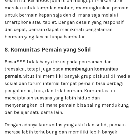
Selain itu, Besar888 juga telah mengoptimalkan situs
mereka untuk tampilan mobile, memungkinkan pemain
untuk bermain kapan saja dan di mana saja melalui
smartphone atau tablet. Dengan desain yang responsif
dan cepat, pemain dapat menikmati pengalaman
bermain yang lancar tanpa hambatan.
8. Komunitas Pemain yang Solid
Besar888 tidak hanya fokus pada permainan dan
transaksi, tetapi juga pada
membangun komunitas
pemain
. Situs ini memiliki banyak grup diskusi di media
sosial dan forum internal tempat pemain bisa berbagi
pengalaman, tips, dan trik bermain. Komunitas ini
menciptakan suasana yang lebih hidup dan
menyenangkan, di mana pemain bisa saling mendukung
dan belajar satu sama lain.
Dengan adanya komunitas yang aktif dan solid, pemain
merasa lebih terhubung dan memiliki lebih banyak